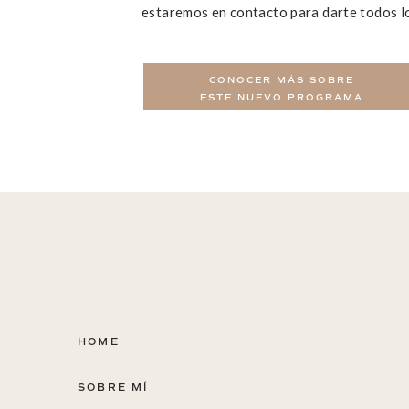
estaremos en contacto para darte todos lo
tomate)
Poner un paño de cocina limpio en una bande
Lavar bien el frasco con agua caliente y jabón
CONOCER MÁS SOBRE
Poner el frasco y la tapa en una olla. Agregar
ESTE NUEVO PROGRAMA
quede completamente sumergido. Tapar la olla
por 10 minutos.
Usando guantes de cocina y pinzas de metal, re
sacando toda el agua que quede dentro del fr
Poner el frasco boca arriba en la bandeja pre
Dejar enfriar el frasco, cubierto con un paño 
rellenar con la mermelada, tapar y guardar e
HOME
SOBRE MÍ