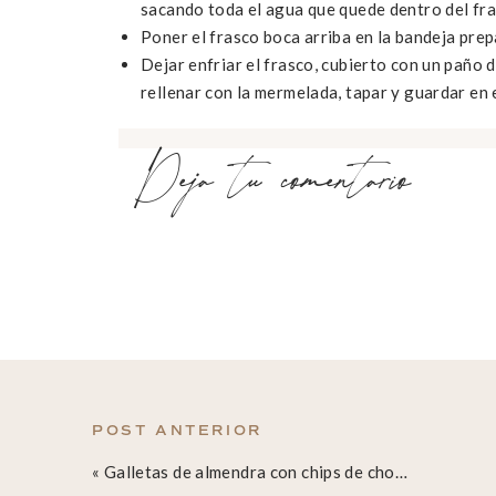
sacando toda el agua que quede dentro del fra
Poner el frasco boca arriba en la bandeja prep
Dejar enfriar el frasco, cubierto con un paño d
rellenar con la mermelada, tapar y guardar en 
Deja tu comentario
MERMELADA DE BERRIES Y CHIA
Author:
Milena Flores
Ingredients
500 g
(1 lb 2 oz) frambuesas congeladas o fres
como frutilla, arándanos, mora, etc.)
2
cdas. jugo de limón fresco (recién exprimid
3
cdas. semillas de chía
POST ANTERIOR
1/3
taza miel o maple syrup (dependiendo de l
«
Galletas de almendra con chips de chocolate